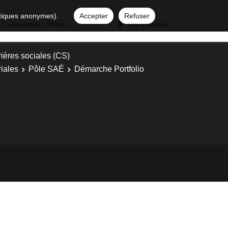
istiques anonymes).
Accepter
Refuser
 Transverses UPCité
Ma sélection
ières sociales (CS)
iales
Pôle SAÉ
Démarche Portfolio