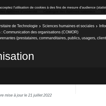
acceptez l'utilisation de cookies à des fins de mesure d'audience (stat
des diplômes d'université
Catalogue des diplômes nationaux
UE
sitaire de Technologie
Sciences humaines et sociales
Inf
rs : Communication des organisations (COMOR)
prenantes (prestataires, commanditaires, publics, usagers, clients
nisation
re mise à jour le 21 juillet 2022