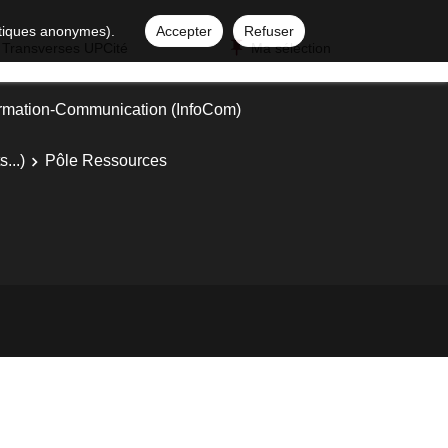
istiques anonymes).
Accepter
Refuser
 Transverses UPCité
Ma sélection
ormation-Communication (InfoCom)
...)
Pôle Ressources