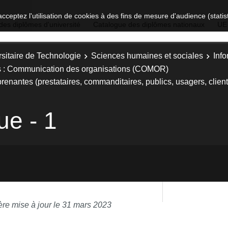
acceptez l'utilisation de cookies à des fins de mesure d'audience (stat
des diplômes d'université
Catalogue des diplômes nationaux
UE
sitaire de Technologie
Sciences humaines et sociales
Inf
rs : Communication des organisations (COMOR)
prenantes (prestataires, commanditaires, publics, usagers, clients
ue - 1
ère mise à jour le 31 mars 2023