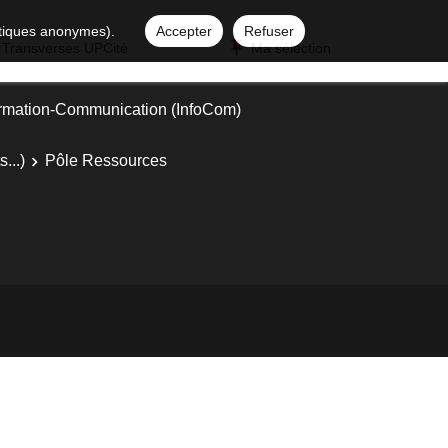
istiques anonymes).
Accepter
Refuser
 Transverses UPCité
Ma sélection
ormation-Communication (InfoCom)
...)
Pôle Ressources