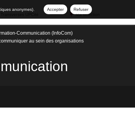
istiques anonymes).
Accepter
Refuser
 Transverses UPCité
Ma sélection
ormation-Communication (InfoCom)
 communiquer au sein des organisations
mmunication