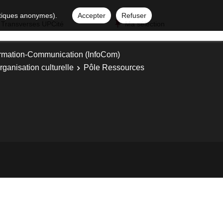
istiques anonymes).
Accepter
Refuser
 Transverses UPCité
Ma sélection
ormation-Communication (InfoCom)
rganisation culturelle
Pôle Ressources