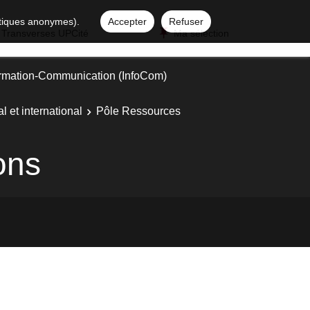
istiques anonymes).
Accepter
Refuser
 Transverses UPCité
Ma sélection
ormation-Communication (InfoCom)
l et international
Pôle Ressources
ons