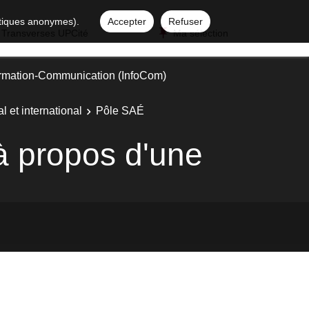
istiques anonymes).
Accepter
Refuser
 Transverses UPCité
Ma sélection
ormation-Communication (InfoCom)
l et international
Pôle SAÉ
à propos d'une