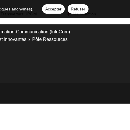
istiques anonymes).
Accepter
Refuser
 Transverses UPCité
Ma sélection
ormation-Communication (InfoCom)
et innovantes
Pôle Ressources