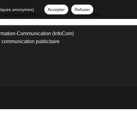
istiques anonymes).
Accepter
Refuser
 Transverses UPCité
Ma sélection
ormation-Communication (InfoCom)
de communication publicitaire