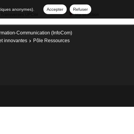
istiques anonymes).
Accepter
Refuser
 Transverses UPCité
Ma sélection
ormation-Communication (InfoCom)
et innovantes
Pôle Ressources