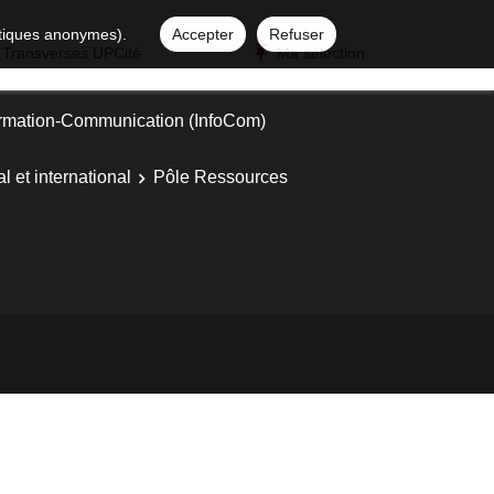
istiques anonymes).
Accepter
Refuser
 Transverses UPCité
Ma sélection
ormation-Communication (InfoCom)
l et international
Pôle Ressources