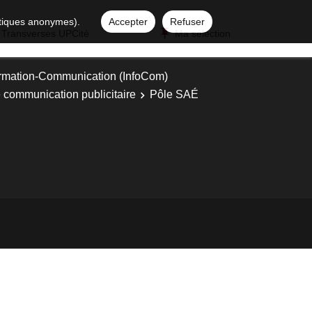
istiques anonymes).
Accepter
Refuser
 Transverses UPCité
Ma sélection
ormation-Communication (InfoCom)
de communication publicitaire
Pôle SAÉ