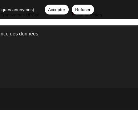
istiques anonymes).
Accepter
Refuser
 Transverses UPCité
Ma sélection
ence des données