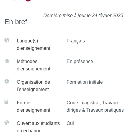
Opérationnel), Déroulement d’un projet de conception,
Gestion du change control, Traitement des non-
Dernière mise à jour le 24 février 2025
En bref
conformités, Méthodes d’audit (CE / MDSAP)
• Différence Directive/Règlement médical et composition
d’un dossier technique : Exigences générales +
Langue(s)
Français
Classification, Rôles des différents acteurs, Études, Essais
d'enseignement
& Évaluation clinique, Surveillance (EUDAMED,
Matériovigilance)
Méthodes
En présence
d'enseignement
• Gestion des risques : Risques produits 14971 + 24971,
Risques logiciels 62304
Organisation de
Formation initiale
• Normes générale et collatérales : Norme générale 60601-
l'enseignement
1, Evaluation biologique 10993, Aptitude à l’utilisation
62366-1
Forme
Cours magistral, Travaux
• Projet de mise en application des exigences selon une
d'enseignement
dirigés & Travaux pratiques
thématique donnée
Ouvert aux étudiants
Oui
en échange