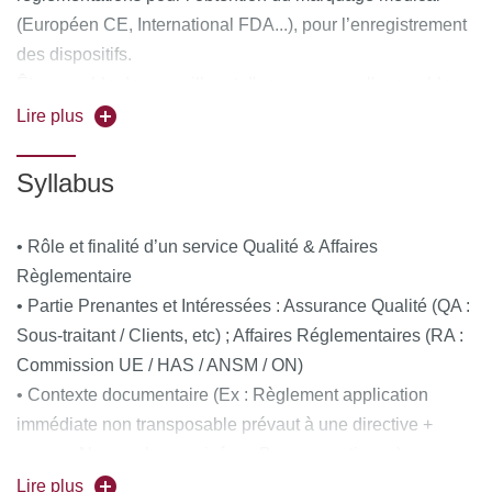
(Européen CE, International FDA...), pour l’enregistrement
des dispositifs.
Être capable de conseiller et d'accompagner l'ensemble
des équipes (R&D, Commerciale, SAV, Marketing,
Lire plus
Production, etc.) tout au long du cycle de vie du dispositif,
de son développement jusqu'à la fin de vie du produit, pour
Syllabus
garantir le respect de la réglementation.
• Rôle et finalité d’un service Qualité & Affaires
Règlementaire
• Partie Prenantes et Intéressées : Assurance Qualité (QA :
Sous-traitant / Clients, etc) ; Affaires Réglementaires (RA :
Commission UE / HAS / ANSM / ON)
• Contexte documentaire (Ex : Règlement application
immédiate non transposable prévaut à une directive +
norme ; Normes harmonisées ; Bonnes pratiques)
• Système Qualité : Norme 13485 (Documentaire vs
Lire plus