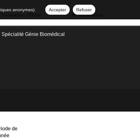
istiques anonymes).
Accepter
Refuser
 Transverses UPCité
Ma sélection
Spécialité Génie Biomédical
riode de
année