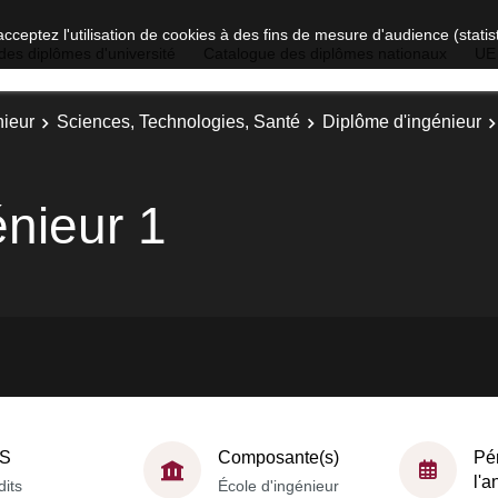
acceptez l'utilisation de cookies à des fins de mesure d'audience (stat
des diplômes d'université
Catalogue des diplômes nationaux
UE
nieur
Sciences, Technologies, Santé
Diplôme d'ingénieur
énieur 1
S
Composante(s)
Pé
l'
dits
École d'ingénieur