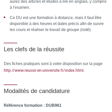
Utilisation de l’outil d’extraction RevMan ou Covidence
aurez des articles et études à lire en anglais, y compris
à l'examen.
Données dichotomiques, continues, de survie
Ce DU est une formation à distance, mais il faut être
Grille d’extraction
disponible à des heures et dates précis afin de suivre
les cours et réaliser le travail de groupe (noté).
Erreurs à éviter, exercices pratiques, questions
fréquentes
Les clefs de la réussite
Préparation du protocole : Scénarios cliniques (travail
de groupe)
Des fiches pratiques sont à votre disposition sur la page
Module 5 : Évaluation des risques de biais
http://www.reussir-en-universite.fr/index.html
.
Pourquoi et comment évaluer la qualité et le risque de
biais : garbage in,
garbage out
Modalités de candidature
Les différentes sources de biais et l’outil d’évaluation
des biais – RoB 2.0
Référence formation : DUB961