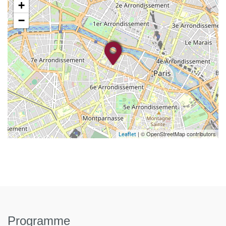
+
−
| © OpenStreetMap contributors
Leaflet
Programme