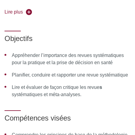
Forme de l'enseignement :
Lire plus
en distanciel
Pour vous inscrire, déposez votre candidature sur
C@nditOnline
Objectifs
Appréhender l’importance des revues systématiques
pour la pratique et la prise de décision en santé
Planifier, conduire et rapporter une revue systématique
Lire et évaluer de façon critique les revue
s
systématiques et méta-analyses.
Compétences visées
Comprendre les principes de base de la méthodologie