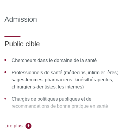
Élaboration d’une stratégie de recherche
bibliographique dans le cadre d’une
revue systématique
Admission
Base de données bibliographiques : Embase, Pubmed,
CINAHL, LISSA,
Public cible
Google Scholar, etc.
Recherche d’essais cliniques : CENTRAL,
Chercheurs dans le domaine de la santé
ClinicalTrials.gov, etc.
Professionnels de santé (médecins, infirmier_ères;
Recherche manuelle et littérature grise
sages-femmes; pharmaciens, kinésithérapeutes;
Recherches EMA et FDA (en lien avec la BIU Santé
chirurgiens-dentistes, les internes)
Pharmacie)
Chargés de politiques publiques et de
recommandations de bonne pratique en santé
Module 3 : Sélection des études
Employés d'organismes non gouvernementaux dans
Principes et étapes de sélection des études, critères
les domaines liés à la santé
Lire plus
d’éligibilité