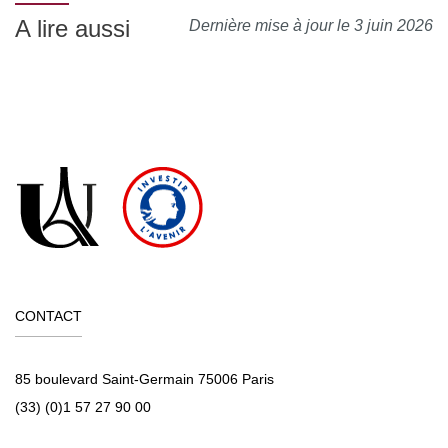
de communiquer simplement en dehors de la salle de
A lire aussi
Dernière mise à jour le 3 juin 2026
cours et des temps dédiés à la formation.
MOYENS PERMETTANT DE SUIVRE L’EXÉCUTION DE
L’ACTION ET D’EN APPRÉCIER LES RÉSULTATS
Au cours de la formation, le stagiaire émarge une feuille de
présence par demi-journée de formation en présentiel et le
Responsable de la Formation émet une attestation
d’assiduité pour la formation en distanciel.
À l’issue de la formation, le stagiaire remplit un
questionnaire de satisfaction en ligne, à chaud. Celui-ci est
CONTACT
analysé et le bilan est remonté au conseil pédagogique de
la formation.
85 boulevard Saint-Germain 75006 Paris
(33) (0)1 57 27 90 00