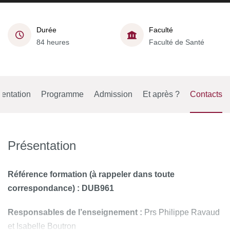
Durée
Faculté
84 heures
Faculté de Santé
entation
Programme
Admission
Et après ?
Contacts
Présentation
Référence formation (à rappeler dans toute
correspondance) : DUB961
Responsables de l’enseignement :
Prs Philippe Ravaud
et Isabelle Boutron