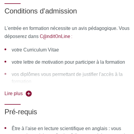
Candidats jugés aptes à suivre l'enseignement par le
Pourquoi et comment identifier les doublons
Conditions d'admission
directeur de l'enseignement et autorisés par le conseil
Modalités de sélection des études : quelles sources,
pédagogique
quel formulaire ? Quel
L'entrée en formation nécessite un avis pédagogique. Vous
processus ?
C@nditOnLine :
déposerez dans
Présentation d’outils d’extraction (Covidence, Rayyan)
votre Curriculum Vitae
Erreurs à éviter, exercices pratiques, questions
votre lettre de motivation pour participer à la formation
fréquentes
vos diplômes vous permettant de justifier l'accès à la
Préparation du protocole : Scénarios cliniques (travail
formation
de groupe)
Lire plus
Module 4 : Extraction des données
Pré-requis
Les différents formats de données de résultat
Extraire des données pour différentes mesures d’effet
Être à l'aise en lecture scientifique en anglais : vous