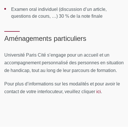
méta-analyses
Examen oral individuel (discussion d’un article,
questions de cours, …) 30 % de la note finale
Préparation du protocole : étapes de réalisation, du
développement de la
question à la publication du protocole
Aménagements particuliers
Formulation de la question et choix des critères de
jugement – PICOS
Université Paris Cité s’engage pour un accueil et un
(introduction)
accompagnement personnalisé des personnes en situation
Standards de production et de rédaction – MECIR,
de handicap, tout au long de leur parcours de formation.
PRISMA (introduction)
Pour plus d’informations sur les modalités et pour avoir le
Exercices : lecture critique de protocoles
ici
contact de votre interlocuteur, veuillez cliquer
.
Préparation du protocole : Scénarios cliniques (travail
de groupe)
Module 2 : Stratégie de recherche documentaire