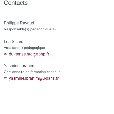
PRISMA
Contacts
Outils d’évaluation de la qualité méthodologique :
AMSTAR, AMSTAR 2, ROBIS
Philippe Ravaud
Exercices pratiques
Responsable(s) pédagogique(s)
MOYENS PÉDAGOGIQUES ET TECHNIQUES
Léa Sicard
D'ENCADREMENT
Assistant(e) pédagogique
du-rsmas.htd
@
aphp.fr
Équipe pédagogique
Yasmine Ibrahim
Ressources matérielles :
Afin de favoriser une démarche
Gestionnaire de formation continue
interactive et collaborative, différents outils informatiques
yasmine.ibrahim
@
u-paris.fr
seront proposés pour permettre :
d'échanger des fichiers, des données
de partager des ressources, des informations