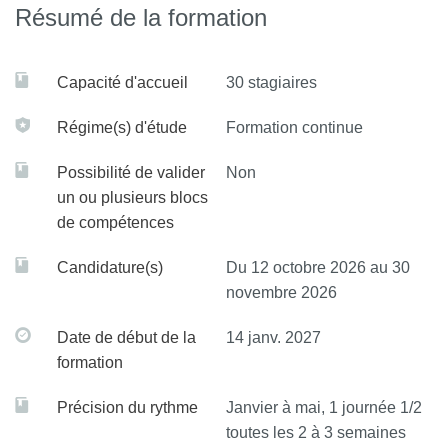
Résumé de la formation
Procéder à une méta-analyse
Interpréter les résultats de méta-analyses et de
synthèses narratives
Capacité d'accueil
30 stagiaires
Appliquer la méthode GRADE pour évaluer la certitude
Régime(s) d'étude
Formation continue
des preuves
Possibilité de valider
Non
Évaluer la qualité des revues systématiques et méta-
un ou plusieurs blocs
analyses
de compétences
Utiliser les tous derniers outils et logiciels développés
Candidature(s)
Du 12 octobre 2026 au 30
pour la conduite de revues systématiques : MECIR,
novembre 2026
TACIT, Rob 2.0, outils semi-automatisés
Date de début de la
14 janv. 2027
formation
Précision du rythme
Janvier à mai, 1 journée 1/2
toutes les 2 à 3 semaines