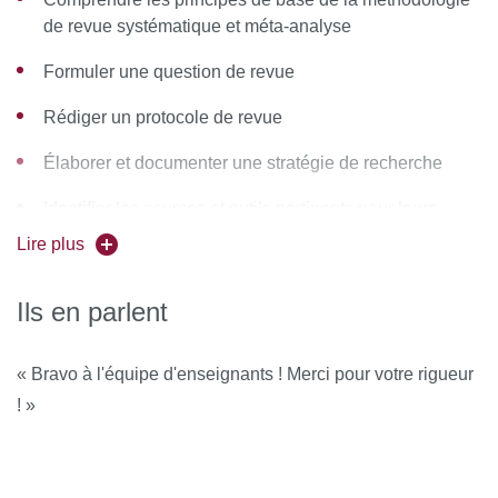
de revue systématique et méta-analyse
Formuler une question de revue
Rédiger un protocole de revue
Élaborer et documenter une stratégie de recherche
Identifier les sources et outils pertinents pour leurs
recherches
Lire plus
Employer les toutes dernières méthodes pour
Ils en parlent
sélectionner des études
Extraire des données à partir de différents types
« Bravo à l'équipe d'enseignants ! Merci pour votre rigueur
d’études
! »
Identifier et évaluer les différents risques de biais
Prendre en compte les risques de biais dans l’analyse