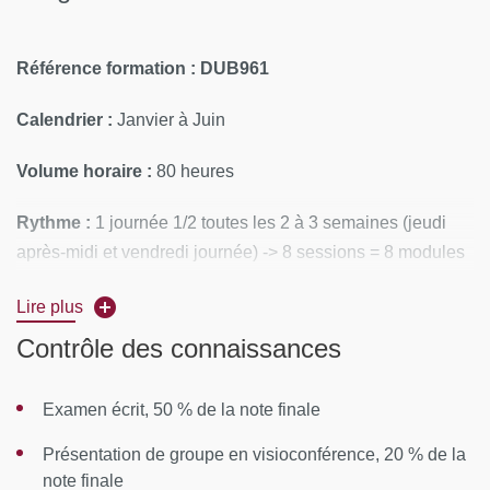
Référence formation : DUB961
Calendrier :
Janvier à Juin
Volume horaire :
80 heures
Rythme :
1 journée 1/2 toutes les 2 à 3 semaines (jeudi
après-midi et vendredi journée) -> 8 sessions = 8 modules
Lieux de formation :
en distanciel
Lire plus
Contrôle des connaissances
CONTENUS PÉDAGOGIQUES
Module 1 : Principes généraux des revues
Examen écrit, 50 % de la note finale
systématiques et méta-analyses
Présentation de groupe en visioconférence, 20 % de la
note finale
Définitions et principes des revues systématiques et