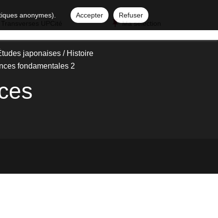
istiques anonymes).
Accepter
Refuser
 Transverses UPCité
Ma sélection
tudes japonaises / Histoire
ences fondamentales 2
nces