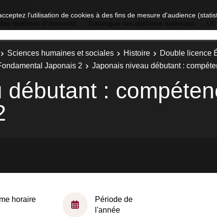
acceptez l'utilisation de cookies à des fins de mesure d'audience (stat
des diplômes d'université
Catalogue des diplômes nationaux
UE
Sciences humaines et sociales
Histoire
Double licence É
Fondamental Japonais 2
Japonais niveau débutant : compét
u débutant : compéte
2
me horaire
Période de
l'année