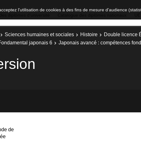
acceptez l'utilisation de cookies à des fins de mesure d'audience (stat
des diplômes d'université
Catalogue des diplômes nationaux
UE
Sciences humaines et sociales
Histoire
Double licence É
Fondamental japonais 6
Japonais avancé : compétences fon
ersion
ode de
née