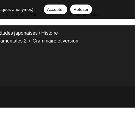
istiques anonymes).
Accepter
Refuser
 Transverses UPCité
Ma sélection
tudes japonaises / Histoire
damentales 2
Grammaire et version