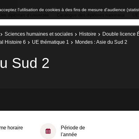
acceptez l'utilisation de cookies à des fins de mesure d'audience (stat
des diplômes d'université
Catalogue des diplômes nationaux
UE
Sciences humaines et sociales
Histoire
Double licence É
l Histoire 6
UE thématique 1
Mondes : Asie du Sud 2
du Sud 2
me horaire
Période de
l'année