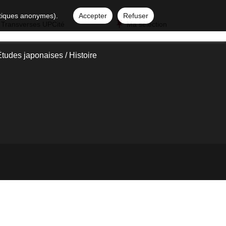
istiques anonymes).
Accepter
Refuser
 Transverses UPCité
Ma sélection
tudes japonaises / Histoire