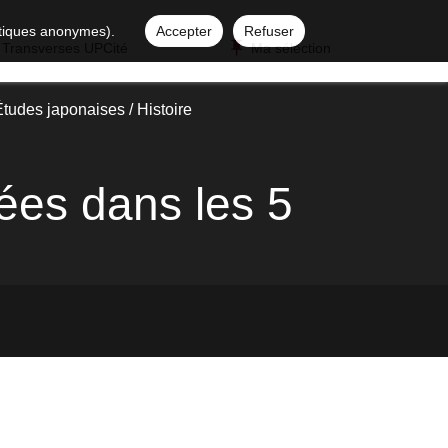
istiques anonymes).
Accepter
Refuser
 Transverses UPCité
Ma sélection
tudes japonaises / Histoire
ées dans les 5