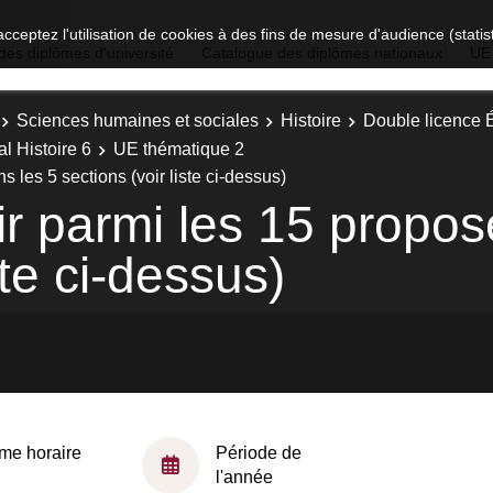
acceptez l'utilisation de cookies à des fins de mesure d'audience (stat
des diplômes d'université
Catalogue des diplômes nationaux
UE
Sciences humaines et sociales
Histoire
Double licence É
l Histoire 6
UE thématique 2
les 5 sections (voir liste ci-dessus)
r parmi les 15 propos
ste ci-dessus)
me horaire
Période de
l'année