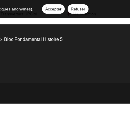
istiques anonymes).
Accepter
Refuser
 Transverses UPCité
Ma sélection
Bloc Fondamental Histoire 5