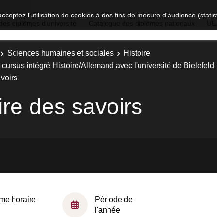
acceptez l'utilisation de cookies à des fins de mesure d'audience (stat
des diplômes d'université
Catalogue des diplômes nationaux
UE
Sciences humaines et sociales
Histoire
cursus intégré Histoire/Allemand avec l'université de Bielefeld
avoirs
ire des savoirs
me horaire
Période de
l'année