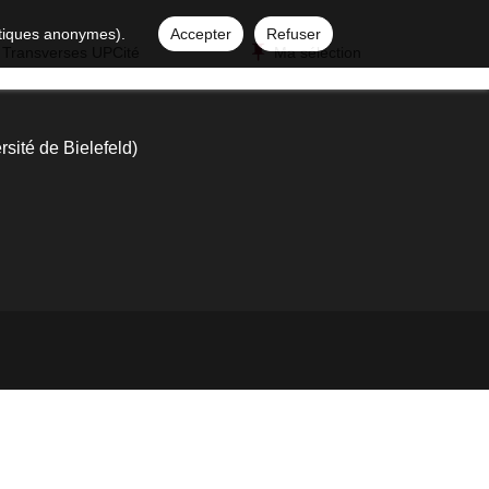
istiques anonymes).
Accepter
Refuser
 Transverses UPCité
Ma sélection
sité de Bielefeld)