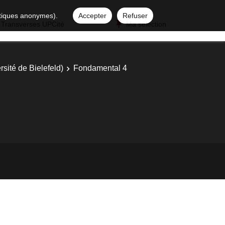
istiques anonymes).
Accepter
Refuser
 Transverses UPCité
Ma sélection
sité de Bielefeld)
Fondamental 4