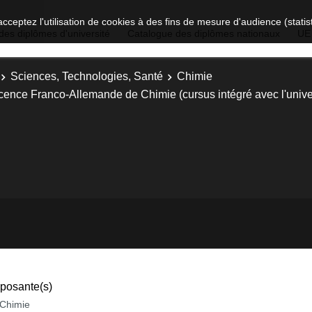
acceptez l'utilisation de cookies à des fins de mesure d'audience (stat
des diplômes d'université
Catalogue des diplômes nationaux
UE
Sciences, Technologies, Santé
Chimie
cence Franco-Allemande de Chimie (cursus intégré avec l'univer
osante(s)
Chimie