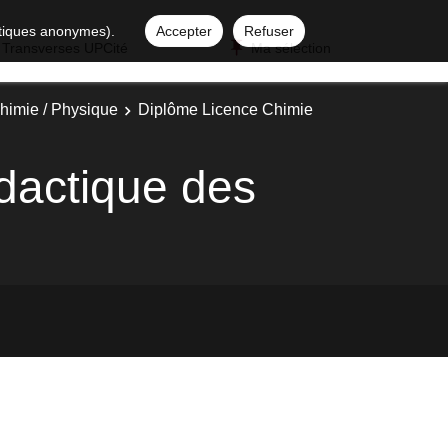
istiques anonymes).
Accepter
Refuser
 Transverses UPCité
Ma sélection
himie / Physique
Diplôme Licence Chimie
idactique des