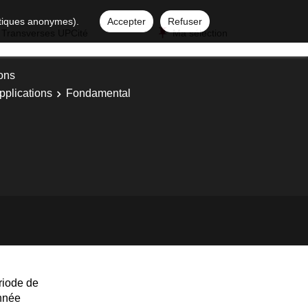
istiques anonymes).
Accepter
Refuser
 Transverses UPCité
Ma sélection
ons
pplications
Fondamental
riode de
année