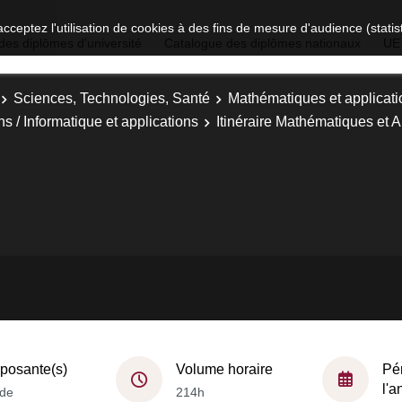
acceptez l'utilisation de cookies à des fins de mesure d'audience (stat
des diplômes d'université
Catalogue des diplômes nationaux
UE
Sciences, Technologies, Santé
Mathématiques et applicati
 / Informatique et applications
Itinéraire Mathématiques et A
osante(s)
Volume horaire
Pé
l'
de
214h