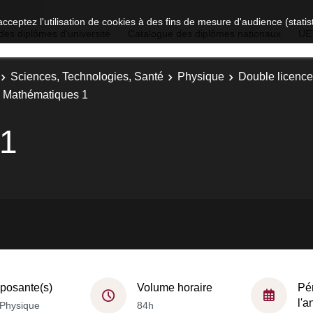
acceptez l'utilisation de cookies à des fins de mesure d'audience (stat
des diplômes d'université
Catalogue des diplômes nationaux
UE
Sciences, Technologies, Santé
Physique
Double licence
Mathématiques 1
 1
osante(s)
Volume horaire
Pé
l'
Physique
84h