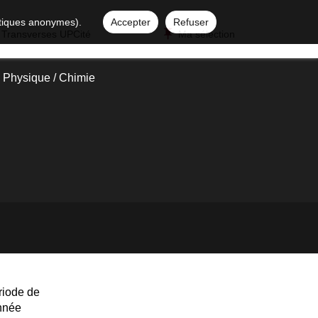
istiques anonymes).
Accepter
Refuser
 Transverses UPCité
Ma sélection
 Physique / Chimie
riode de
année