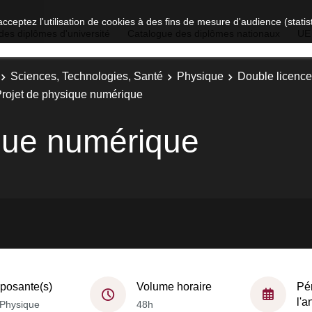
acceptez l'utilisation de cookies à des fins de mesure d'audience (stat
des diplômes d'université
Catalogue des diplômes nationaux
UE
Sciences, Technologies, Santé
Physique
Double licence
rojet de physique numérique
que numérique
osante(s)
Volume horaire
Pé
l'
Physique
48h