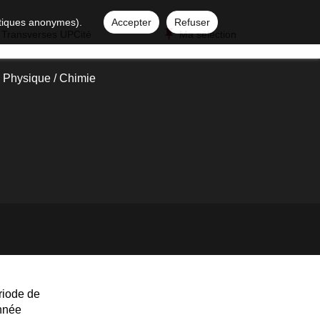
istiques anonymes).
Accepter
Refuser
 Transverses UPCité
Ma sélection
 Physique / Chimie
riode de
année