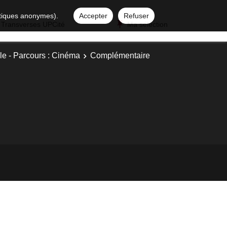
istiques anonymes).
Accepter
Refuser
 Transverses UPCité
Ma sélection
le - Parcours : Cinéma
Complémentaire