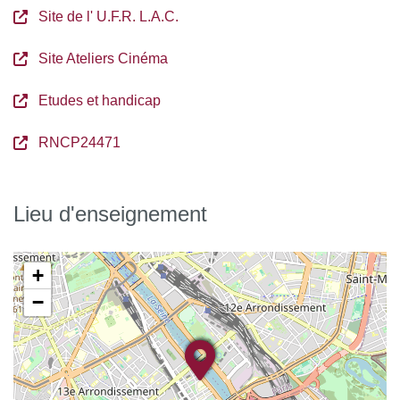
Site de l' U.F.R. L.A.C.
Site Ateliers Cinéma
Etudes et handicap
RNCP24471
Lieu d'enseignement
+
−