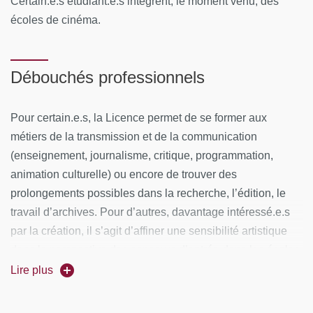
Certain.e.s étudiant.e.s intègrent, le moment venu, des
écoles de cinéma.
Débouchés professionnels
Pour certain.e.s, la Licence permet de se former aux
métiers de la transmission et de la communication
(enseignement, journalisme, critique, programmation,
animation culturelle) ou encore de trouver des
prolongements possibles dans la recherche, l’édition, le
travail d’archives. Pour d’autres, davantage intéressé.e.s
par la création, il s’agit d’affiner une sensibilité artistique
dans la perspective des concours d’entrée dans les écoles
de cinéma.
Lire plus