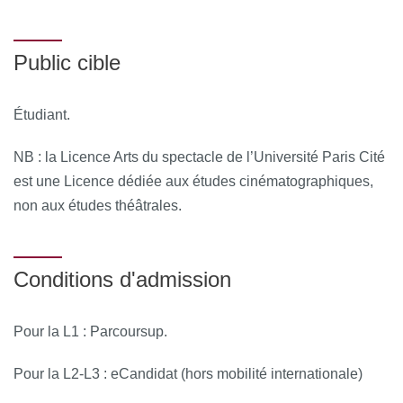
seconde session.
Public cible
En aucun cas une note de 1ère session, inférieure à 10 et
non compensée, ne peut être utilisée dans le cadre d’une
session ultérieure.
Étudiant.
Un.e étudiant.e peut renoncer au bénéfice d’une
NB : la Licence Arts du spectacle de l’Université Paris Cité
compensation entre UE et entre ECUE d’une même
est une Licence dédiée aux études cinématographiques,
année. Mais dans ce cas, il/elle renonce également à titre
non aux études théâtrales.
définitif à la note précédente.
Conditions d'admission
Pour la L1 : Parcoursup.
Pour la L2-L3 : eCandidat (hors mobilité internationale)