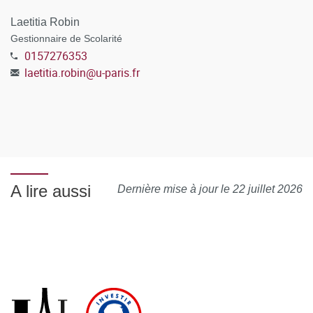
% ; Information et communication : 13 % ; etc.
Laetitia Robin
Exemples d'emplois : chargé.e de communication et
Gestionnaire de Scolarité
des médias ; enseignant.e ; collaborateur.trice artistique
0157276353
; artiste dramatique ; assistant.e de production
laetitia.robin
@
u-paris.fr
audiovisuelle ; rédacteur.trice en chef ; chargé.e
d’affaires juridiques et financières ; journaliste ; agent.e
de cinéma (projection, programmation) ; producteur.trice
; réalisateur.trice ; illustrateur.trice scientifique et
designer graphique ; etc.
A lire aussi
Dernière mise à jour le 22 juillet 2026