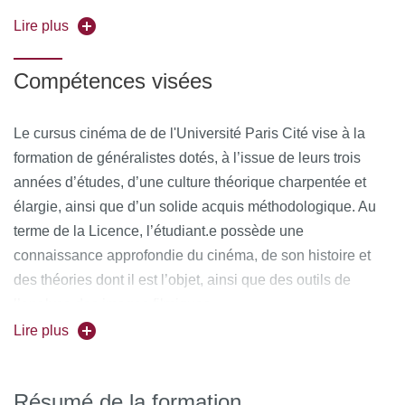
critique solide et rigoureuse.
Lire plus
Compétences visées
Le cursus cinéma de de l'Université Paris Cité vise à la
formation de généralistes dotés, à l’issue de leurs trois
années d’études, d’une culture théorique charpentée et
élargie, ainsi que d’un solide acquis méthodologique. Au
terme de la Licence, l’étudiant.e possède une
connaissance approfondie du cinéma, de son histoire et
des théories dont il est l’objet, ainsi que des outils de
l’analyse des images filmiques.
Lire plus
La Licence se distingue des écoles de cinéma (FEMIS,
Louis Lumière, INSAS) ou des sections spécialisées de
BTS, formant directement aux métiers artistiques et
Résumé de la formation