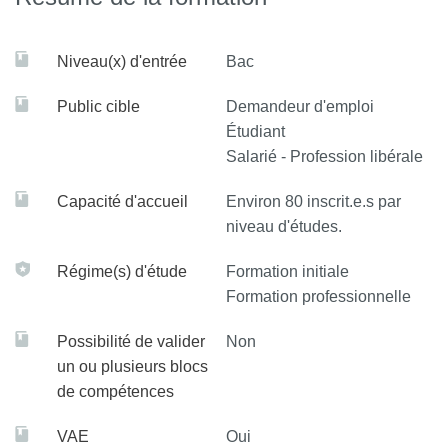
techniques du cinéma, mais propose, de la première à la
troisième année, un programme progressif d’ateliers
Niveau(x) d'entrée
Bac
pratiques. En fin de formation, l'étudiant.e dispose d’un
bagage technique (prise de vue, montage, prise de son),
Public cible
Demandeur d'emploi
d'une vision élargie des métiers ayant trait au cinéma
Étudiant
(production, distribution, programmation, conservation,
Salarié - Profession libérale
critique,conservation, archive, droit), et maîtrise les bases
Capacité d'accueil
Environ 80 inscrit.e.s par
de la création cinématographique (écriture, tournage de
niveau d'études.
courts-métrages).
Régime(s) d'étude
Formation initiale
La L3 offre la possibilité de rencontrer de nombreux et
Formation professionnelle
nombreuses professionnel.le.s.
Possibilité de valider
Non
un ou plusieurs blocs
de compétences
VAE
Oui