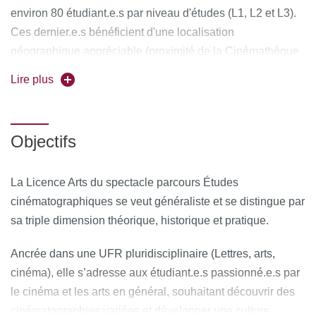
environ 80 étudiant.e.s par niveau d'études (L1, L2 et L3).
Ces dernier.e.s bénéficient d'une localisation
géographique appréciable (proximité de la Cinémathèque,
de la BNF, du Quartier Latin) et d'équipements récents
Lire plus
(salles destinées à la pratique, amphithéâtres équipés pour
la projection et la diffusion).
Objectifs
Cette filière sélective recrute sur toute la France. Elle est
animée par une équipe d'une trentaine d’enseignant.e.s-
chercheurs/-euses aux profils variés et offre aux
La Licence Arts du spectacle parcours Études
étudiant.e.s la possibilité de nouer des contacts avec le
cinématographiques se veut généraliste et se distingue par
monde professionnel, en particulier en L3.
sa triple dimension théorique, historique et pratique.
Ancrée dans une UFR pluridisciplinaire (Lettres, arts,
cinéma), elle s’adresse aux étudiant.e.s passionné.e.s par
le cinéma et les arts en général, souhaitant découvrir des
cinématographies variées et développer une culture