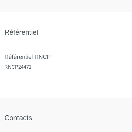
DEVENIR POST MASTER
Taux d’insertion professionnelle : 81 %
Référentiel
Adéquation formation-emploi : 79 %
Statut : 58 % cadres
Référentiel RNCP
Types de contrat : 28 % CDI ; 24 % CDD ; 20 %
Intermittents du spectacle ; 12 % Contrat doctoral ; 8 %
RNCP24471
Professions libérales
Secteurs d’activités : Fonction publique : 21 % ;
Entreprises privées : 54 % ; Propre employeur et
autres : 13 % ; Association : 12 %
Domaines d'activité : Arts, spectacles et activités
Contacts
récréatives : 46 % ; Commerce, transports,
hébergement et restauration : 13 % ; Enseignement : 13