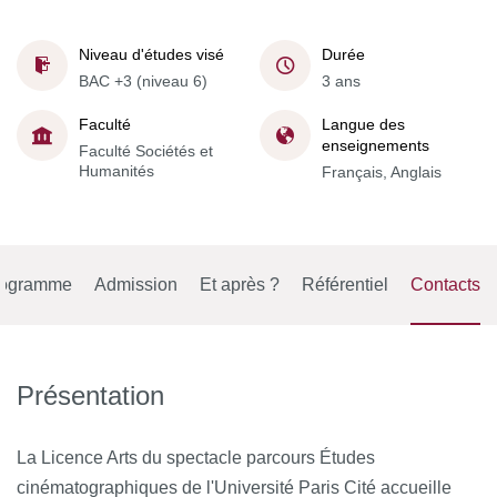
Niveau d'études visé
Durée
BAC +3 (niveau 6)
3 ans
Faculté
Langue des
enseignements
Faculté Sociétés et
Humanités
Français, Anglais
rogramme
Admission
Et après ?
Référentiel
Contacts
Présentation
La Licence Arts du spectacle parcours Études
cinématographiques de l'Université Paris Cité accueille