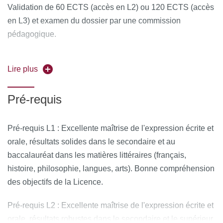
Validation de 60 ECTS (accès en L2) ou 120 ECTS (accès
en L3) et examen du dossier par une commission
pédagogique.
Attention
: pour les élèves en provenance de CPGE,
Lire plus
aucune inscription en régime cumulatif ou passerelle à
l'Université de Paris n'ouvre de droit d'accès automatique à
Pré-requis
la Licence Arts du spectacle, en L1, L2 ou L3 ; le
recrutement s'effectue au cas par cas selon l'examen des
dossiers et dans la limite des places disponibles, les
Pré-requis L1 : Excellente maîtrise de l'expression écrite et
capacités d’accueil de cette Licence sélective étant très
orale, résultats solides dans le secondaire et au
réduites ; aucune CPGE ne dispose, à ce titre, d'un
baccalauréat dans les matières littéraires (français,
traitement spécifique lors de l'examen des dossiers par la
histoire, philosophie, langues, arts). Bonne compréhension
commission pédagogique.
des objectifs de la Licence.
Dossier examiné par une commission pédagogique.
Pré-requis L2 : Excellente maîtrise de l'expression écrite et
orale, résultats robustes dans le secondaire et le supérieur