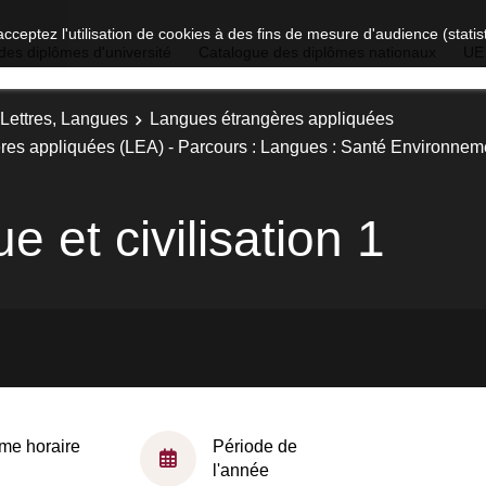
acceptez l'utilisation de cookies à des fins de mesure d'audience (stat
des diplômes d'université
Catalogue des diplômes nationaux
UE
 Lettres, Langues
Langues étrangères appliquées
res appliquées (LEA) - Parcours : Langues : Santé Environnem
e et civilisation 1
me horaire
Période de
l'année