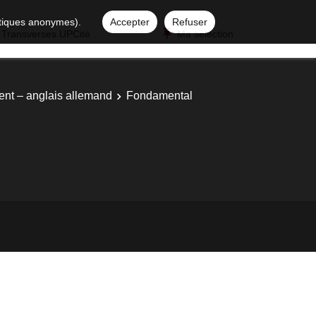
istiques anonymes).
Accepter
Refuser
 Transverses UPCité
Ma sélection
ent – anglais allemand
Fondamental