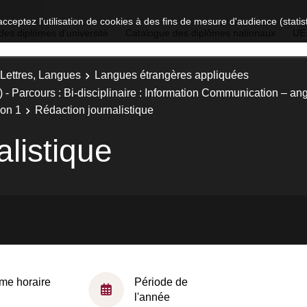
acceptez l'utilisation de cookies à des fins de mesure d'audience (stat
des diplômes d'université
Catalogue des diplômes nationaux
UE
 Lettres, Langues
Langues étrangères appliquées
- Parcours : Bi-disciplinaire : Information Communication – an
ion 1
Rédaction journalistique
listique
me horaire
Période de
l'année