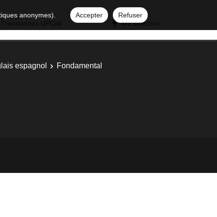
istiques anonymes).
Accepter
Refuser
 Transverses UPCité
Ma sélection
glais espagnol
Fondamental