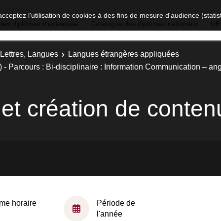
acceptez l'utilisation de cookies à des fins de mesure d'audience (stat
des diplômes d'université
Catalogue des diplômes nationaux
UE
 Lettres, Langues
Langues étrangères appliquées
- Parcours : Bi-disciplinaire : Information Communication – an
t création de conten
me horaire
Période de
l'année