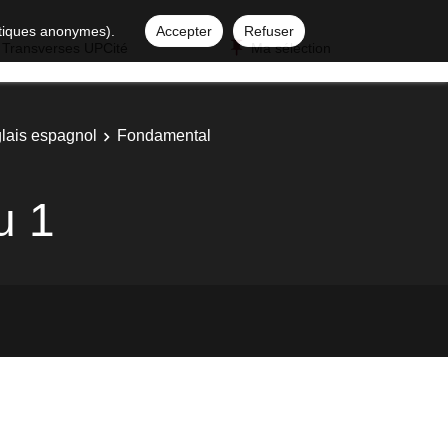
istiques anonymes).
Accepter
Refuser
 Transverses UPCité
Ma sélection
glais espagnol
Fondamental
u 1