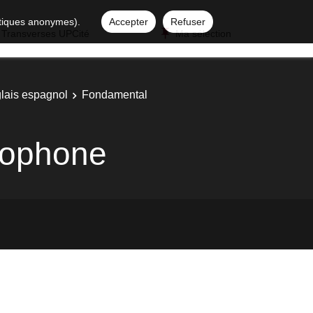
istiques anonymes).
Accepter
Refuser
 Transverses UPCité
Ma sélection
glais espagnol
Fondamental
nophone