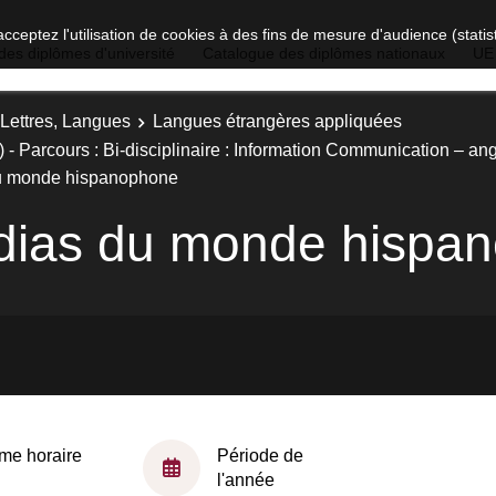
acceptez l'utilisation de cookies à des fins de mesure d'audience (stat
des diplômes d'université
Catalogue des diplômes nationaux
UE
 Lettres, Langues
Langues étrangères appliquées
- Parcours : Bi-disciplinaire : Information Communication – an
du monde hispanophone
édias du monde hispa
me horaire
Période de
l'année