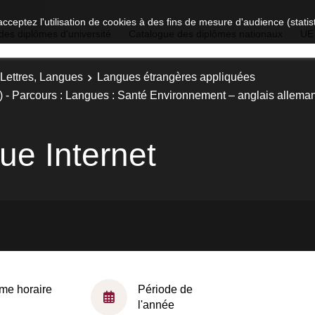
acceptez l'utilisation de cookies à des fins de mesure d'audience (stat
des diplômes d'université
Catalogue des diplômes nationaux
UE
 Lettres, Langues
Langues étrangères appliquées
 - Parcours : Langues : Santé Environnement – anglais allema
ue Internet
me horaire
Période de
l'année