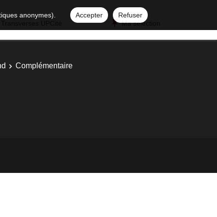
istiques anonymes).
Accepter
Refuser
 Transverses UPCité
Ma sélection
nd
Complémentaire