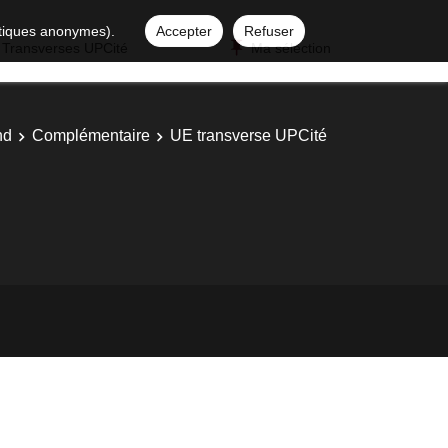
istiques anonymes).
Accepter
Refuser
 Transverses UPCité
Ma sélection
nd
Complémentaire
UE transverse UPCité