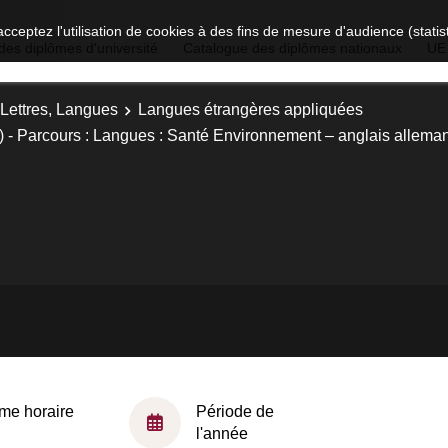
acceptez l'utilisation de cookies à des fins de mesure d'audience (stat
des diplômes d'université
Catalogue des diplômes nationaux
UE
 Lettres, Langues
Langues étrangères appliquées
 - Parcours : Langues : Santé Environnement – anglais allema
me horaire
Période de
l'année