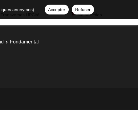
istiques anonymes).
Accepter
Refuser
 Transverses UPCité
Ma sélection
nd
Fondamental