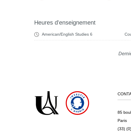
Heures d'enseignement
American/English Studies 6
Cou
Derni
CONT
85 bou
Paris
(33) (0