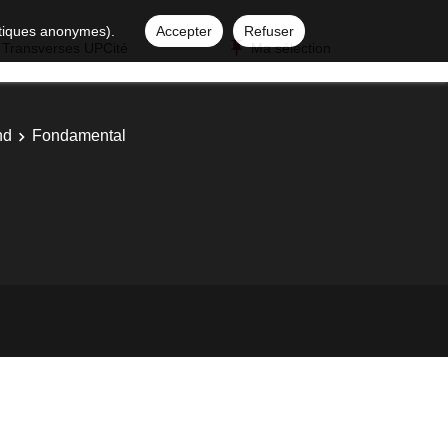
istiques anonymes).
Accepter
Refuser
 Transverses UPCité
Ma sélection
nd
Fondamental