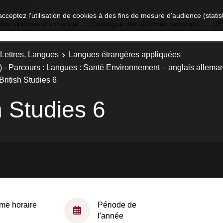
acceptez l'utilisation de cookies à des fins de mesure d'audience (stat
des diplômes d'université
Catalogue des diplômes nationaux
UE
 Lettres, Langues
Langues étrangères appliquées
 - Parcours : Langues : Santé Environnement – anglais allema
ritish Studies 6
h Studies 6
me horaire
Période de
l'année