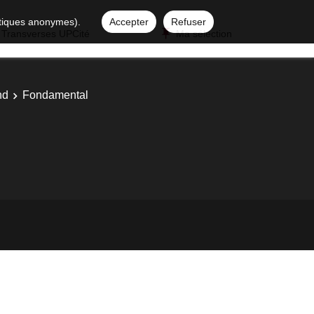
istiques anonymes).
Accepter
Refuser
 Transverses UPCité
Ma sélection
nd
Fondamental