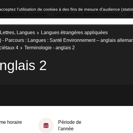
acceptez l'utilisation de cookies à des fins de mesure d'audience (stat
des diplômes d'université
Catalogue des diplômes nationaux
UE
 Lettres, Langues
Langues étrangères appliquées
 - Parcours : Langues : Santé Environnement – anglais allema
ciétaux 4
Terminologie - anglais 2
nglais 2
me horaire
Période de
l'année