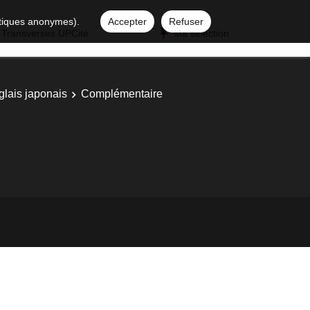
istiques anonymes).
Accepter
Refuser
 Transverses UPCité
Ma sélection
glais japonais
Complémentaire