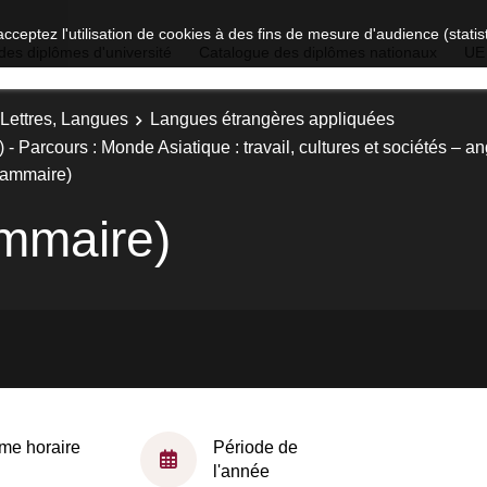
acceptez l'utilisation de cookies à des fins de mesure d'audience (stat
des diplômes d'université
Catalogue des diplômes nationaux
UE
 Lettres, Langues
Langues étrangères appliquées
 Parcours : Monde Asiatique : travail, cultures et sociétés – an
rammaire)
ammaire)
me horaire
Période de
l'année