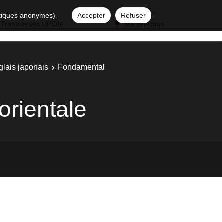
istiques anonymes).
Accepter
Refuser
 Transverses UPCité
Ma sélection
glais japonais
Fondamental
 orientale