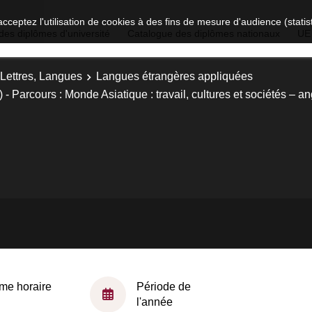
acceptez l'utilisation de cookies à des fins de mesure d'audience (stat
des diplômes d'université
Catalogue des diplômes nationaux
UE
 Lettres, Langues
Langues étrangères appliquées
 Parcours : Monde Asiatique : travail, cultures et sociétés – an
me horaire
Période de
l'année