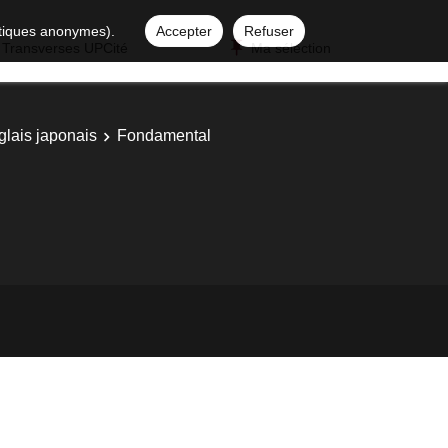
istiques anonymes).
Accepter
Refuser
 Transverses UPCité
Ma sélection
glais japonais
Fondamental