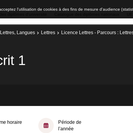
acceptez l'utilisation de cookies à des fins de mesure d'audience (stat
des diplômes d'université
Catalogue des diplômes nationaux
UE
 Lettres, Langues
Lettres
Licence Lettres - Parcours : Lettres
rit 1
me horaire
Période de
l'année