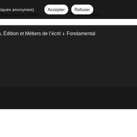
istiques anonymes).
Accepter
Refuser
 Transverses UPCité
Ma sélection
, Édition et Métiers de l’écrit
Fondamental