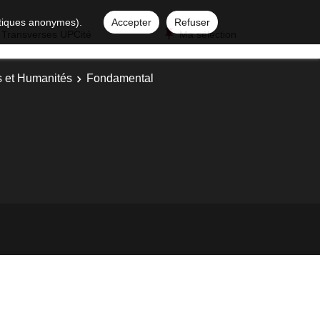
istiques anonymes).
Accepter
Refuser
 Transverses UPCité
Ma sélection
es et Humanités
Fondamental