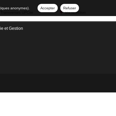
istiques anonymes).
Accepter
Refuser
 Transverses UPCité
Ma sélection
e et Gestion