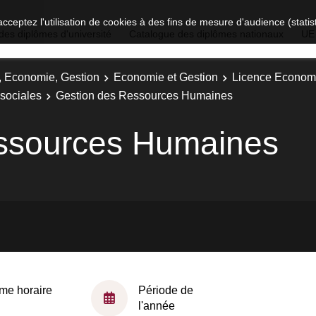
acceptez l'utilisation de cookies à des fins de mesure d'audience (stat
des diplômes d'université
Catalogue des diplômes nationaux
UE
t, Economie, Gestion
Economie et Gestion
Licence Economi
sociales
Gestion des Ressources Humaines
ssources Humaines
me horaire
Période de
l'année