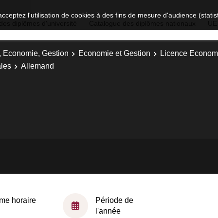
acceptez l'utilisation de cookies à des fins de mesure d'audience (stat
des diplômes d'université
Catalogue des diplômes nationaux
UE
t, Economie, Gestion
Economie et Gestion
Licence Economi
les
Allemand
me horaire
Période de
l'année