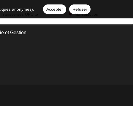
istiques anonymes).
Accepter
Refuser
 Transverses UPCité
Ma sélection
e et Gestion