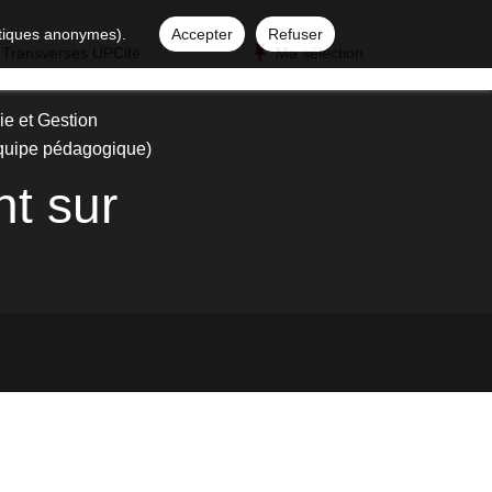
istiques anonymes).
Accepter
Refuser
 Transverses UPCité
Ma sélection
e et Gestion
 équipe pédagogique)
nt sur