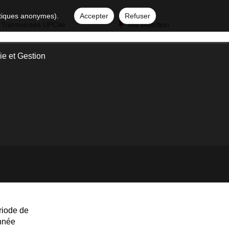
istiques anonymes).
Accepter
Refuser
 Transverses UPCité
Ma sélection
e et Gestion
riode de
année