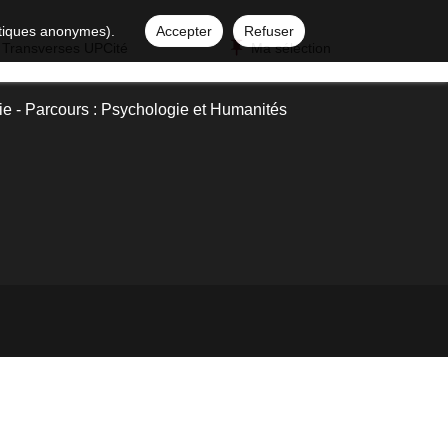
istiques anonymes).
Accepter
Refuser
 Transverses UPCité
Ma sélection
e - Parcours : Psychologie et Humanités