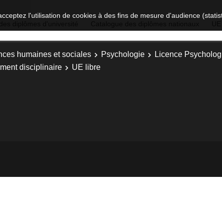
acceptez l'utilisation de cookies à des fins de mesure d'audience (stat
des diplômes d'université
Catalogue des diplômes nationaux
UE
nces humaines et sociales
Psychologie
Licence Psychologi
ment disciplinaire
UE libre