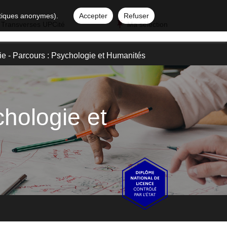
istiques anonymes).
Accepter
Refuser
 Transverses UPCité
Ma sélection
e - Parcours : Psychologie et Humanités
chologie et