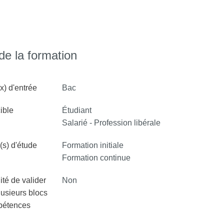
la psychologie clinique. L’accent sera alors
psychodynamique et psychanalytique, ainsi que
ion clinique, examen et évaluation
ionnement institutionnel dans le champ de la
e la formation
x) d'entrée
Bac
ible
Étudiant
Salarié - Profession libérale
s) d'étude
Formation initiale
Formation continue
ité de valider
Non
lusieurs blocs
pétences