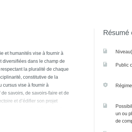
socle d’une spécialisation, durant l’année de L3, orientée vers 
e la psychologie clinique et psychopathologie, en particulier 
mpétences professionnelles du psychologue clinicien (observat
odes psychothérapeutiques, introduction au paysage et au fonct
Résumé d
 sein d’un parcours de soin).
Niveau(
 et humanités vise à fournir à
t diversifiées dans le champ de
Public c
 respectant la pluralité de chaque
ciplinarité, constitutive de la
 cursus vise à fournir à
Régime(
de savoirs, de savoirs-faire et de
ctoire et d’édifier son projet
Possibil
ansversales, disciplinaires et
un ou p
 licence vise à préparer
de com
master de psychologie, en