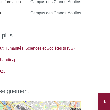
d’enseignement par semaine
 de formation
Campus des Grands Moulins
S6 : 16h00 d’enseignement
s
Campus des Grands Moulins
par semaine+200 h de stage
 plus
tut Humanités, Sciences et Sociétés (IHSS)
 handicap
023
nseignement