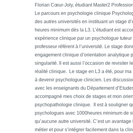
Florian Cœur-Joly, étudiant Master2 Professio
Mettre en œuvre les principes fondamentaux d
Le parcours en psychologie clinique Psycholo
dans la pratique de la discipline;
des autres universités en instituant un stage d
heures minimum dès la L3. L’étudiant est acc
Respecter les principes de l’éthique de la rech
expérience clinique par un psychologue tuteur s
professionnelle des psychologues et de la lég
spécifiquement les psychologues.
professeur référent à l’université. Le stage do
engagement clinique d’orientation analytique p
singularité. Il est aussi l’occasion de revisiter 
réalité clinique. Le stage en L3 a été, pour ma 
à devenir psychologue clinicien. Les discussio
avec les enseignants du Département d’Etude
accompagné mes choix de stages et mon orien
psychopathologie clinique. Il est à souligner 
psychologues avec 1000heures minimum de sta
qu’aucune autre université. C’est un avantage 
métier et pour s’intégrer facilement dans la clin