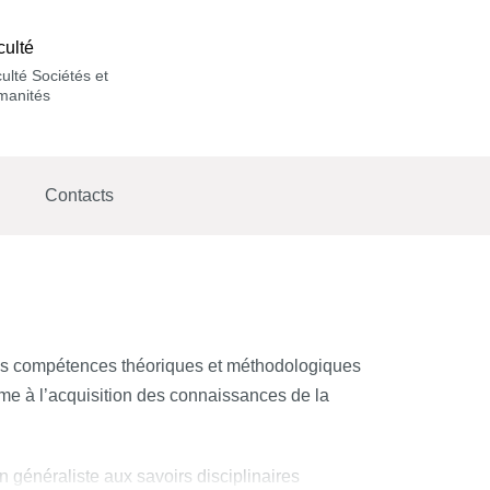
culté
ulté Sociétés et
manités
Contacts
les compétences théoriques et méthodologiques
rme à l’acquisition des connaissances de la
n généraliste aux savoirs disciplinaires