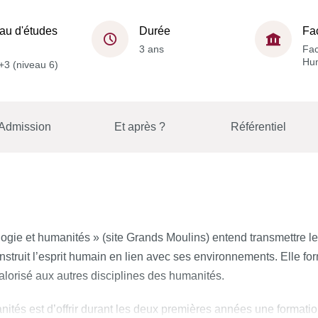
au d'études
Durée
Fa
3 ans
Fac
Hu
+3 (niveau 6)
Admission
Et après ?
Référentiel
ogie et humanités » (site Grands Moulins) entend transmettre 
truit l’esprit humain en lien avec ses environnements. Elle fo
valorisé aux autres disciplines des humanités.
ités est d’offrir durant les deux premières années une formatio