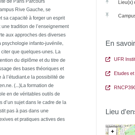
ité de Paris Parcours
comme chercheur ou comme
Lieu(x)
ifficultés, le comportement des
 campus Rive Gauche, se
 la psychologie permet également
e vieillissante;
Campu
t sa capacité à forger un esprit
tibles de faciliter, le cas
formation ou d’exercice
t une tradition de l’enseignement
ement psychique par la prise en
au cours de la licence.
rte aux approches des diverses
est influencé et influence un
En savoir
a psychologie infanto-juvénile,
sur le principe d’une
n citer que quelques-unes. La
 d’une spécialisation et d’une pré-
UFR Insti
ention du diplôme et du titre de
 normaux et pathologiques du
e de L3. Les trois années du
tation ou l’inadaptation à un
ssage des bases théoriques et
sage de la recherche et à la
Etudes et
à l’étudiant.e la possibilité de
e des données en psychologie,
en.ne. (...)La formation de
RNCP39
giques du métier de
uropsychologiques normales et
le en de véritables outils de
pos d’un sujet dans le cadre de la
Lieu d'e
vestit pas à pas dans une
iques pour l’analyse du
xives et pratiques actives des
hèse, méthode, analyse,
+