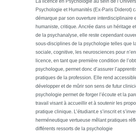
La licence en Psychologie au sein de l’Univers
psychologue, qu’il ait vocation à travailler 
ses troubles, les apprentissages et leurs d
Psychologie et Humanités (Ex-Paris Diderot)
praticien. L’acquisition de savoirs connexes à
enfants, de la personne adulte et de la personn
démarque par son ouverture interdisciplinaire e
à l’étudiant-e d’acquérir des compétences suscep
échéant, un transfert vers d’autres champs de 
humaniste, critique. Ancrée dans un héritage e
Mobiliser les bases théoriques du fonctionn
professionnel, et à faciliter des réorientations 
de la psychanalyse, elle reste cependant ouve
compte du fait que l’individu se situe, 
sous-disciplines de la psychologie telles que l
environnement social;
Les trois années de la licence sont construites 
sociale, cognitive, les neurosciences pour n’e
progressivité dans l’acquisition des savoirs, et
licence, en tant que première condition de l’obt
Situer dans leur complexité les aspects
professionnalisation accrue au cours de l’anné
comportement humain; Caractériser l’adap
psychologue, permet donc d’assurer l’apprenti
cursus visent à former tout autant à l’apprentis
environnement ordinaire ou spécifique; ∙
pratiques de la profession. Elle rend accessible 
diversité des méthodes de recueil et d’analys
développer et de mûrir son sens de futur clinici
qu’aux compétences disciplinaires et déontolo
Se servir des bases neuro-anatomiques et ne
psychologie permet de forger l’écoute et la paro
psychologue.
pathologiques du comportement humain;
travail visant à accueillir et à soutenir les pro
pratique clinique. L’étudiant.e s’inscrit et s’in
Mobiliser les bases méthodologiques et statist
herméneutique vertueuse mêlant pratiques réfle
comportement : objectif, problématique, hypot
différents ressorts de la psychologie
implications;