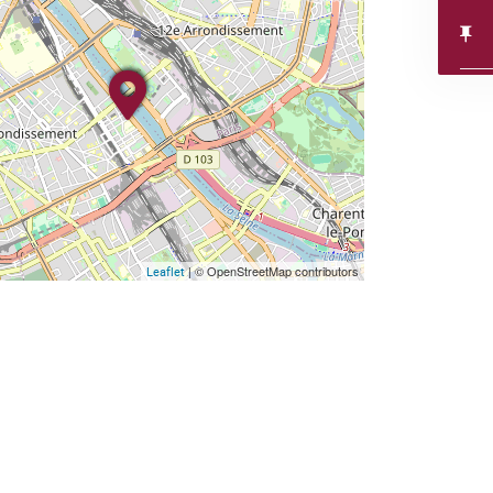
| © OpenStreetMap contributors
Leaflet