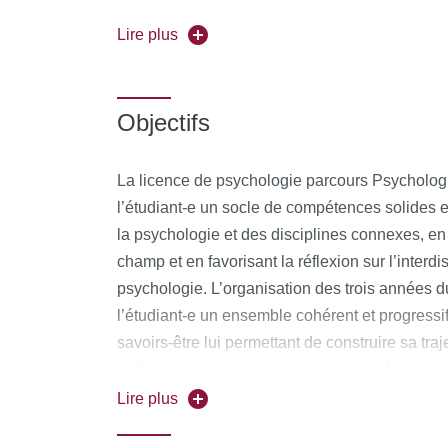
fondamentaux de la psychologie, constituant le 
Lire plus
placé sur un approfondissement disciplinaire d
des méthodes de recherche cliniques et des co
psychologique, techniques d’entretien et méth
Objectifs
santé mentale et à la place du psychologue au
Brochure 2025/2026
La licence de psychologie parcours Psychologie
l’étudiant-e un socle de compétences solides e
la psychologie et des disciplines connexes, en
champ et en favorisant la réflexion sur l’interdis
psychologie. L’organisation des trois années du
l’étudiant-e un ensemble cohérent et progressif 
savoirs-être lui permettant de construire sa traje
professionnel. L’acquisition des compétences tr
pré-professionnelles qui forment le coeur de la
Lire plus
l’étudiant-e à une poursuite de ses études en 