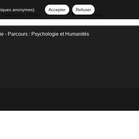
istiques anonymes).
Accepter
Refuser
 Transverses UPCité
Ma sélection
e - Parcours : Psychologie et Humanités